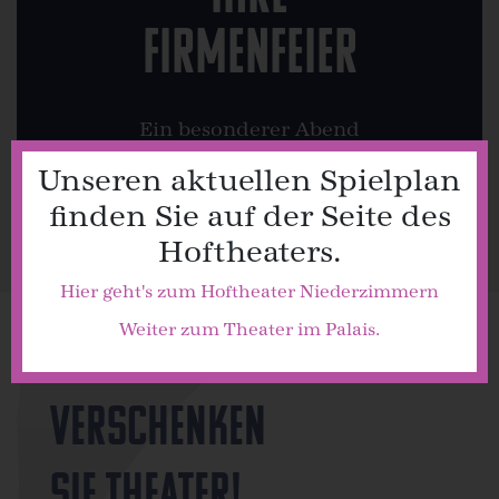
Firmenfeier
Ein besonderer Abend
für Sie und die Kollegen
Unseren aktuellen Spielplan
finden Sie auf der Seite des
–– mehr
Hoftheaters.
Hier geht's zum Hoftheater Niederzimmern
Weiter zum Theater im Palais.
Verschenken
Sie Theater!